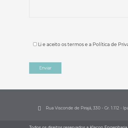
Li e aceito os termos e a Política de Priv
.
Rua Visconde de Pirajá, 330 - Gr. 1.112 - 
Todos os direitos reservados a Klacon Engenharia