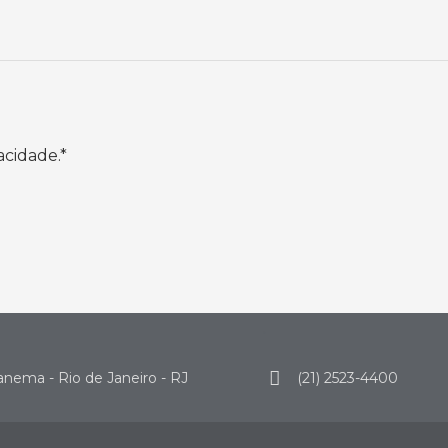
acidade.*
.
Ipanema - Rio de Janeiro - RJ
(21) 2523-4400