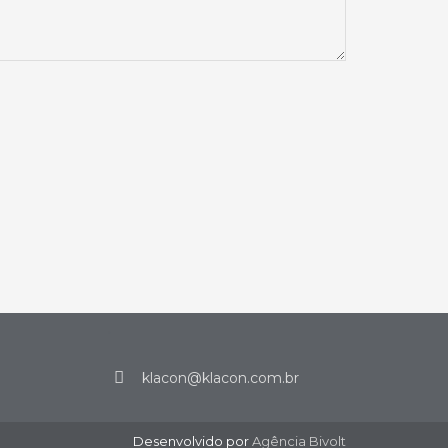
.
klacon@klacon.com.br
Desenvolvido por
Agência Bivolt